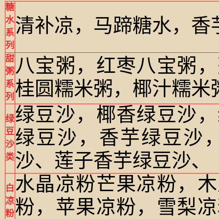
糖
清补凉，马蹄糖水，香
水
系
列
甜
八宝粥，红枣八宝粥，
粥
桂圆糯米粥，椰汁糯米
系
列
绿豆沙，椰香绿豆沙，
绿
豆
绿豆沙，香芋绿豆沙
沙
沙、莲子香芋绿豆沙、
类
水晶凉粉芒果凉粉，木
白
凉
粉，苹果凉粉，雪梨凉
粉