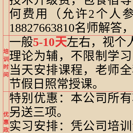
何费用（允许2个人
188276
63810名师解
一般
5
-
10天
左右，视个
培
理论为辅，不限制学习
训
当天安排课程，老师全
时
间
节假日照常授课。
特别优惠
：本公司所有
另送三项。
优
惠
实习安排：凭公司培训
政