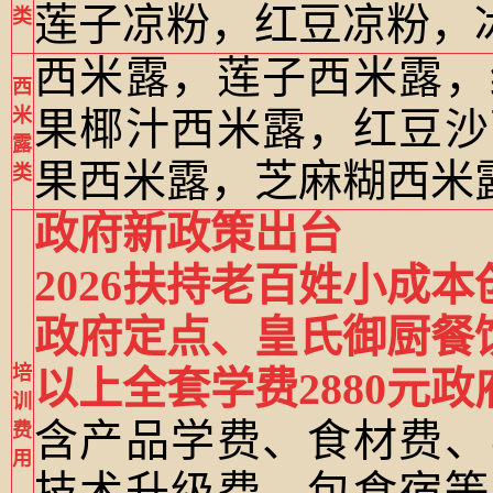
莲子凉粉，红豆
凉粉，
类
西米露，莲子西米露，
西
米
果椰汁西米露，红豆沙
露
果西米露，芝麻糊西米
类
政府新政策出台
2026扶持老百姓小成
政府定点、皇氏御厨餐
培
以上全套学费2880元政
训
含产品学费、食材费、
费
用
技术升级费，包食宿等